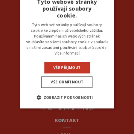
Tyto webové stránky
používají soubory
AUTOMATICKÉ BRÁNY
cookie.
Samonosné brány
Tyto webové stránky používají soubory
Pojezdové brány
cookie ke zlepšení uživatelského zážitku.
Křídlové brány
Používáním našich webových stránek
Teleskopické brány
souhlasíte se všemi soubory cookie v souladu
Automatické pohony Beninca
s našimi zásadami používání souborů cookie.
Automatické pohony Tousek
Více informací
GARÁŽOVÁ VRATA
VŠE PŘIJMOUT
Sekční garážová vrata
VŠE ODMÍTNOUT
Garážová vrata TRIDO
Rolovací vrata
Vrata posuvná do boku
ZOBRAZIT PODROBNOSTI
Dvoukřídlá vrata
Rolovací automatické mříže
NEZBYTNĚ NUTNÉ SOUBORY
KONTAKT
VÝKONOVÉ SOUBORY