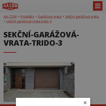
AA COM
>
Produkty
>
Garážová vrata
>
Sekční garážová vrata
>
sekční-garážová-vrata-trido-3
SEKČNÍ-GARÁŽOVÁ-
VRATA-TRIDO-3
×