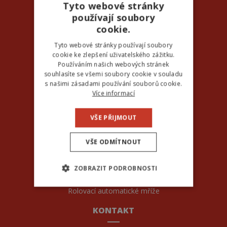
Tyto webové stránky
používají soubory
AUTOMATICKÉ BRÁNY
cookie.
Samonosné brány
Tyto webové stránky používají soubory
cookie ke zlepšení uživatelského zážitku.
Pojezdové brány
Používáním našich webových stránek
Křídlové brány
souhlasíte se všemi soubory cookie v souladu
Teleskopické brány
s našimi zásadami používání souborů cookie.
Automatické pohony Beninca
Více informací
Automatické pohony Tousek
GARÁŽOVÁ VRATA
VŠE PŘIJMOUT
Sekční garážová vrata
VŠE ODMÍTNOUT
Garážová vrata TRIDO
Rolovací vrata
ZOBRAZIT PODROBNOSTI
Vrata posuvná do boku
Dvoukřídlá vrata
Rolovací automatické mříže
NEZBYTNĚ NUTNÉ SOUBORY
KONTAKT
VÝKONOVÉ SOUBORY